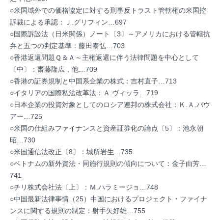
○米国域外での価格協定に対する刑事反トラスト管轄権の米国控
訴裁による承認：Ｊ.グリフィン…697
○国際訴訟法（日米関係）ノート〔3〕～アメリカにおける管轄抗
弁と五つの判定基準：藤田泰弘…703
○香港返還問題Ｑ＆Ａ～主権返還に伴う法律問題を中心として
〔中〕：齋藤隆広，他…709
○香港の証券規制と中国系企業の株式：吉村直子…713
○イタリアの国際私法改革法：Ａ.ヴィッラ…719
○日本企業の投資対象としてのロシア連邦の株式会社：Ｋ.Ａ.バウ
アー…725
○米国の仕組みファイナンスと資産証券化の論点〔5〕：池永朝
昭…730
○米国通信法改正〔8〕：城所岩生…735
○ベトナムの新外資法・同施行規則の傾向について：金子由芳…
741
○チリ株式会社法〔上〕：Ｍ.ハラミージョ…748
○中国最新法律事情（25）中国におけるプロジェクト・ファイナ
ンスに関する規則の制定：射手矢好雄…755