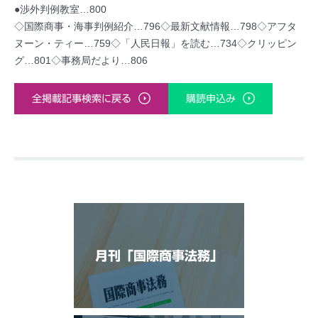
●渉外判例教室…800
◇国際商事・海事判例紹介…796◇最新文献情報…798◇アフタ
ヌーン・ティー…759◇「人民日報」を読む…734◇クリッピン
グ…801◇事務局だより…806
全掲載記事検索に戻る
購読申込み
月刊「国際商事法務」