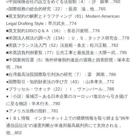
○中国保険会社の設立をめぐる法規制〔4〕：沙 銀華…760
○国際税務の総合的研究〔22〕：藍原 滋，他…765
■英文契約の解釈とドラフティング（81）Modern American
Legal Drafting Style：早川武夫…774
■英文契約100のＱ＆Ａ（16）：長谷川俊明…776
■米国法人税法の調べ方（134）：Ｕ．Ｓ．タックス研究会…778
■実践フランス法入門（52）法規範・条文：松川正毅…782
■米英請負判例要覧（77）公共工事と最低賃金：大隈一武…795
■中国案例百選（5）海外研修契約違反の退職と損害賠償：塚本宏
明…784
■台湾最高法院国際取引判決の研究〔7〕：梁 満潮…786
●国際取引・知的財産法の学び方（43）：山本孝夫…772
●ブラッセル・ウオッチ（22）：Ｉ．ヴァンバール…788
●〈小説〉落城⑦～ある日本企業のヨーロッパ進出から引き揚げ
に至る物語：辛木行夫…790
●アメリカ法務の指針…781
●ＩＢＬ情報 インターネット上での猥褻情報を取り締まる“96年
通信品位法”の違憲判断が米連邦最高裁判所にて支持される，
他…802