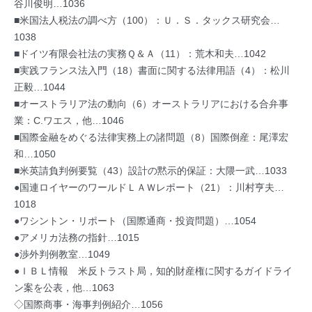
谷川俊明…1036
■米国法人税法の調べ方（100）：Ｕ．Ｓ．タックス研究会…
1038
■ドイツ有限会社法の実務Ｑ＆Ａ（11）：荒木和夫…1042
■実践フランス法入門（18）書面に関する法律用語（4）：松川
正毅…1044
■オーストラリア法の動向（6）オーストラリアにおける合弁事
業：C.ワエス，他…1046
■国際金融をめぐる法律実務上の諸問題（8）国際倒産：尾澤宏
和…1050
■米英請負判例要覧（43）設計の黙示的保証：大隈一武…1033
●国連ロイヤーのワールドＬＡＷレポート（21）：川村亨夫…
1018
●ワシントン・リポート（国際通商・投資問題）…1054
●アメリカ法務の指針…1015
●渉外判例教室…1049
●ＩＢＬ情報 米反トラスト局，知的財産権に関するガイドライ
ン案を公表，他…1063
◇国際商事・海事判例紹介…1056