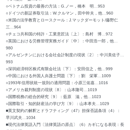
○ベトナム投資の最善の方法：G.ノー，橋本 明…953
○ドイツの新証券取引法：W.クルマン，田中幹夫，他…960
○米国の法学教育とロースクール：J.マックダーモット/藤野仁
三…964
○チェコ共和国の特許・工業意匠法〔上〕：島村 博…972
○英国における労務管理実務ガイド〔中〕：中田浩一郎，他…
980
○アルゼンチンにおける会社会計制度の現状〔2〕：中川美佐子…
993
○深圳経済特区株式有限会社法〔下〕：安田信之，他…999
○中国における外国人弁護士問題〔下〕：劉 栄軍…1009
○1993年信用状統一規則の適用問題：小原三佑嘉…1016
○アメリカ裁判制度の現状〔8〕：山本隆司…1019
○国際税務の総合的研究〔9〕：藍原 滋，他…1023
○国際取引・知的財産法の学び方〔9〕：山本孝夫…1029
■英文契約の解釈とドラフティング（47）担保否認条項（4）：
早川武夫…1034
■現代法律英語入門〔法律英語の原点〕（6）カギになる表現：長