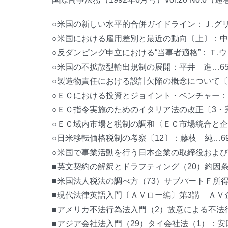
○米国の新しい水平的合併ガイドライン：Ｊ.グリ
○米国における雇用差別と最近の動向〔上〕：中
○反ダンピング申立における“当事者適格”：Ｔ.ウ
○米国の不拡散型輸出規制の展開：平井 進…65
○製造物責任における設計欠陥の概念について〔
○ＥＣにおける投資とジョイント・ベンチャー：Ａ
○ＥＣ指令実施のためのイタリア法の改正〔3・完
○ＥＣ域内市場と税制の調和〈ＥＣ市場統合と企業
○日米移転価格税制の考察〔12〕：藤枝 純…69
○米国で事業活動を行う日本企業の取締役および役
■英文契約の解釈とドラフティング（20）約因条
■米国法人税法の調べ方（73）サブパートＦ所
■現代法律英語入門〔ＡＶロー編〕第3講 ＡＶ
■アメリカ不法行為法入門（2）故意による不法行
■アジア会社法入門（29）タイ会社法（1）：安田