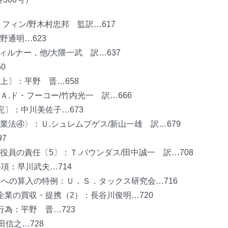
フィン/野木村忠邦 監訳…617
野通明…623
ィルナー，他/大隈一武 訳…637
0
上〕：平野 晋…658
.ド・フーコー/竹内光一 訳…666
〕：中川美佐子…673
法④〉：Ｕ.シュレムプゲス/新山一雄 訳…679
7
員の責任〔5〕：Ｔ.バウンダス/田中誠一 訳…708
項：早川武夫…714
得への算入の特例：Ｕ．Ｓ．タックス研究会…716
企業の買収・提携（2）：長谷川俊明…720
為：平野 晋…723
信之…728