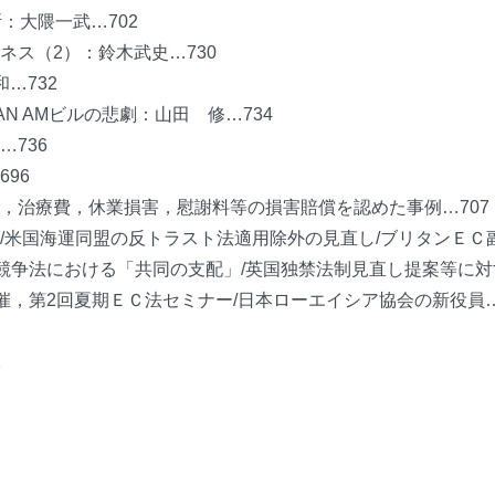
：大隈一武…702
ネス（2）：鈴木武史…730
…732
N AMビルの悲劇：山田 修…734
736
96
，治療費，休業損害，慰謝料等の損害賠償を認めた事例…707
/米国海運同盟の反トラスト法適用除外の見直し/ブリタンＥＣ
競争法における「共同の支配」/英国独禁法制見直し提案等に対
催，第2回夏期ＥＣ法セミナー/日本ローエイシア協会の新役員…
2