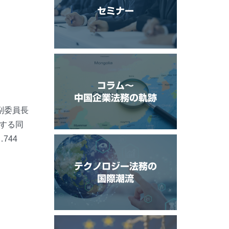
セミナー
コラム〜
中国企業法務の軌跡
副委員長
する同
744
テクノロジー法務の
国際潮流