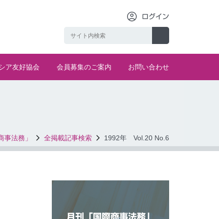
ログイン
シア友好協会
会員募集のご案内
お問い合わせ
商事法務」
全掲載記事検索
1992年 Vol.20 No.6
月刊「国際商事法務」