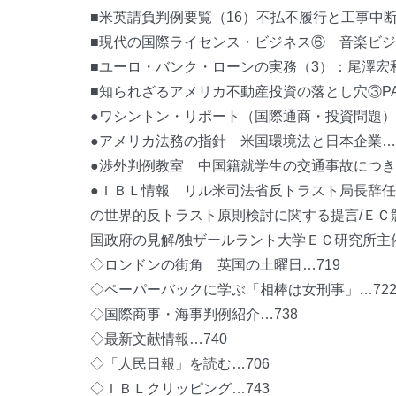
■米英請負判例要覧（16）不払不履行と工事中断
■現代の国際ライセンス・ビジネス⑥ 音楽ビジ
■ユーロ・バンク・ローンの実務（3）：尾澤宏和
■知られざるアメリカ不動産投資の落とし穴③PA
●ワシントン・リポート（国際通商・投資問題）…
●アメリカ法務の指針 米国環境法と日本企業…6
●渉外判例教室 中国籍就学生の交通事故につき
●ＩＢＬ情報 リル米司法省反トラスト局長辞任
の世界的反トラスト原則検討に関する提言/ＥＣ
国政府の見解/独ザールラント大学ＥＣ研究所主
◇ロンドンの街角 英国の土曜日…719
◇ペーパーバックに学ぶ「相棒は女刑事」…72
◇国際商事・海事判例紹介…738
◇最新文献情報…740
◇「人民日報」を読む…706
◇ＩＢＬクリッピング…743