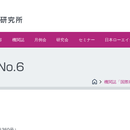
容
機関誌
月例会
研究会
セミナー
日本ローエイ
No.6
機関誌「国際
巻360号）