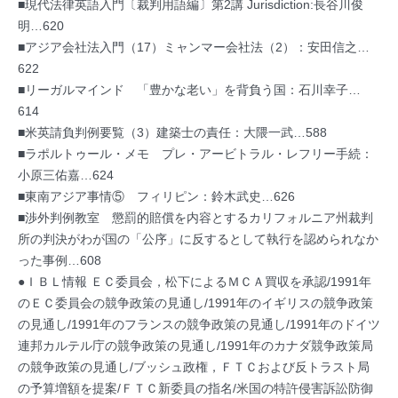
■現代法律英語入門〔裁判用語編〕第2講 Jurisdiction:長谷川俊
明…620
■アジア会社法入門（17）ミャンマー会社法（2）：安田信之…
622
■リーガルマインド 「豊かな老い」を背負う国：石川幸子…
614
■米英請負判例要覧（3）建築士の責任：大隈一武…588
■ラポルトゥール・メモ プレ・アービトラル・レフリー手続：
小原三佑嘉…624
■東南アジア事情⑤ フィリピン：鈴木武史…626
■渉外判例教室 懲罰的賠償を内容とするカリフォルニア州裁判
所の判決がわが国の「公序」に反するとして執行を認められなか
った事例…608
●ＩＢＬ情報 ＥＣ委員会，松下によるＭＣＡ買収を承認/1991年
のＥＣ委員会の競争政策の見通し/1991年のイギリスの競争政策
の見通し/1991年のフランスの競争政策の見通し/1991年のドイツ
連邦カルテル庁の競争政策の見通し/1991年のカナダ競争政策局
の競争政策の見通し/ブッシュ政権，ＦＴＣおよび反トラスト局
の予算増額を提案/ＦＴＣ新委員の指名/米国の特許侵害訴訟防御