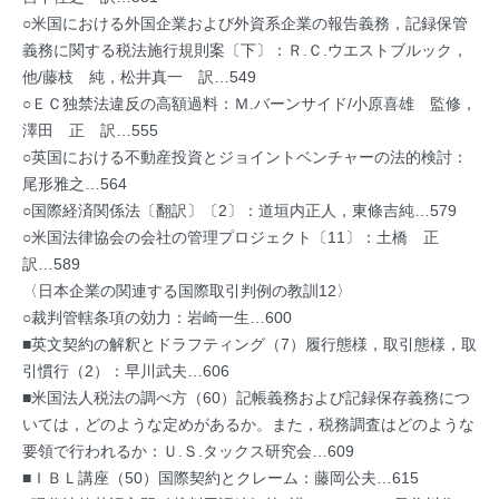
○米国における外国企業および外資系企業の報告義務，記録保管
義務に関する税法施行規則案〔下〕：Ｒ.Ｃ.ウエストブルック，
他/藤枝 純，松井真一 訳…549
○ＥＣ独禁法違反の高額過料：Ｍ.バーンサイド/小原喜雄 監修，
澤田 正 訳…555
○英国における不動産投資とジョイントベンチャーの法的検討：
尾形雅之…564
○国際経済関係法〔翻訳〕〔2〕：道垣内正人，東條吉純…579
○米国法律協会の会社の管理プロジェクト〔11〕：土橋 正
訳…589
〈日本企業の関連する国際取引判例の教訓12〉
○裁判管轄条項の効力：岩崎一生…600
■英文契約の解釈とドラフティング（7）履行態様，取引態様，取
引慣行（2）：早川武夫…606
■米国法人税法の調べ方（60）記帳義務および記録保存義務につ
いては，どのような定めがあるか。また，税務調査はどのような
要領で行われるか：Ｕ.Ｓ.タックス研究会…609
■ＩＢＬ講座（50）国際契約とクレーム：藤岡公夫…615