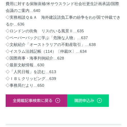
費用に対する保険塡補/米サウスランド社会社更生計画承認/国際
会議のご案内…640
◇実務相談Ｑ＆Ａ 海外建設請負工事の紛争をわが国で仲裁でき
るか…636
◇ロンドンの街角 リスのいる風景Ⅱ…635
◇ペーパーバックに学ぶ「危険な人物」…637
◇文献紹介「オーストラリアの不動産取引」…638
◇イスラム法雑記帳（114）〔仲裁Ⅸ〕…634
◇国際商事・海事判例紹介…628
◇最新文献情報…630
◇「人民日報」を読む…613
◇ＩＢＬクリッピング…639
◇事務局だより…650
全掲載記事検索に戻る
購読申込み