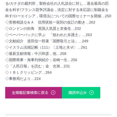
る/カナダの裁判所，製粉会社の入札談合に対し，過去最高の罰
金を科す/フランス競争評議会，決定に対する未応諾に制裁金を
科す/ローエイシア，環境法についての国際セミナーを開催…250
◇実務相談Ｑ＆Ａ 信用状統一規則の改訂の動き…262
◇ロンドンの街角 英国人気質と衣食住…232
◇ペーパーバックに学ぶ 「狙われた弁護士」…263
◇文献紹介 道田信一郎著「国際取引と法」…249
◇イスラム法雑記帳（111）〔土地と水Ⅵ〕…261
◇最新文献情報：中川和彦，他…258
◇国際商事・海事判例紹介：岩崎一生…256
◇「人民日報」を読む：金 光旭…231
◇ＩＢＬクリッピング…264
◇事務局だより…224
全掲載記事検索に戻る
購読申込み