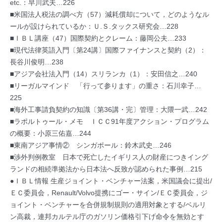
etc.：早川武夫…226
■米国法人税法の調べ方（57）減耗償却について，どのようなル
ールが設けられているか：Ｕ.Ｓ.タックス研究会…228
■ＩＢＬ講座（47）国際契約とクレーム：藤岡公夫…233
■現代法律英語入門〔第24講〕国際ファイナンスと契約（2）：
長谷川俊明…238
■アジア会社法入門（14）スリランカ（1）：安田信之…240
■リーガルマインド 「行って参ります」の重さ：石川幸子…
225
■海外工事請負契約の知識〔第36講・完〕管理：大隈一武…242
■ラポルトゥール・メモ ＩＣＣ91年度アクション・プログラム
の概要：小原三佑嘉…244
■東南アジア事情② シンガポール：鈴木武史…246
■渉外判例教室 日本で死亡したイギリス人の財産につきイング
ランドの相続準拠法から日本法へ反致が認められた事例…215
●ＩＢＬ情報 生産ジョイント・ベンチャー法案，米国議会に提出/
ＥＣ委員会，Renault/Volvo提携にゴー・サイン/ＥＣ委員会，ジ
ョイント・ベンチャーを合併規制規則の適用対象とする/ベルリ
ン高裁，連邦カルテル庁のガソリン価格引下げ命令を無効とす