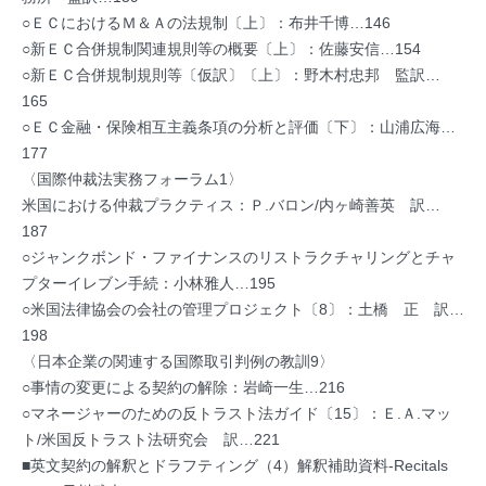
○ＥＣにおけるＭ＆Ａの法規制〔上〕：布井千博…146
○新ＥＣ合併規制関連規則等の概要〔上〕：佐藤安信…154
○新ＥＣ合併規制規則等〔仮訳〕〔上〕：野木村忠邦 監訳…
165
○ＥＣ金融・保険相互主義条項の分析と評価〔下〕：山浦広海…
177
〈国際仲裁法実務フォーラム1〉
米国における仲裁プラクティス：Ｐ.バロン/内ヶ崎善英 訳…
187
○ジャンクボンド・ファイナンスのリストラクチャリングとチャ
プターイレブン手続：小林雅人…195
○米国法律協会の会社の管理プロジェクト〔8〕：土橋 正 訳…
198
〈日本企業の関連する国際取引判例の教訓9〉
○事情の変更による契約の解除：岩崎一生…216
○マネージャーのための反トラスト法ガイド〔15〕：Ｅ.Ａ.マッ
ト/米国反トラスト法研究会 訳…221
■英文契約の解釈とドラフティング（4）解釈補助資料-Recitals