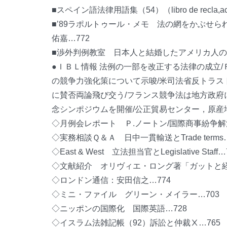
■スペイン語法律用語集（54）（libro de recla,ac
■’89ラポルトゥール・メモ 法の網をかぶせ
佑嘉…772
■渉外判例教室 日本人と結婚したアメリカ人の
●ＩＢＬ情報 法例の一部を改正する法律の成立
の競争力強化策について示唆/米司法省反トラス
に賛否両論飛び交う/フランス競争法は地方政府
念シンポジウムを開催/公正貿易センター，原産
◇月例会レポート Ｐ.ノートン/国際商事紛争解
◇実務相談Ｑ＆Ａ 日中一貫輸送とTrade terms…
◇East & West 立法担当官とLegislative Staff…
◇文献紹介 オリヴィエ・ロング著「ガットと経
◇ロンドン通信：安田信之…774
◇ミニ・ファイル グリーン・メイラー…703
◇ニッポンの国際化 国際英語…728
◇イスラム法雑記帳（92）訴訟と仲裁Ⅹ…765