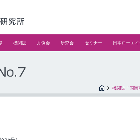
容
機関誌
月例会
研究会
セミナー
日本ローエイ
No.7
機関誌「国際
巻325号）