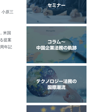
セミナー
：小原三
，米国
る提案
コラム〜
0周年記
中国企業法務の軌跡
テクノロジー法務の
国際潮流