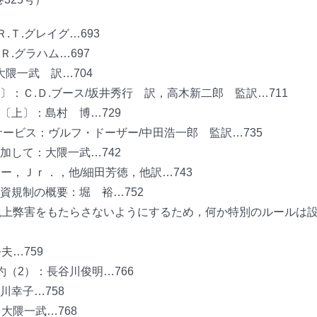
.Ｔ.グレイグ…693
.グラハム…697
大隈一武 訳…704
：Ｃ.Ｄ.ブース/坂井秀行 訳，高木新二郎 監訳…711
〔上〕：島村 博…729
サービス：ヴルフ・ドーザー/中田浩一郎 監訳…735
加して：大隈一武…742
ー，Ｊｒ．，他/細田芳徳，他訳…743
資規制の概要：堀 裕…752
税上弊害をもたらさないようにするため，何か特別のルールは
夫…759
（2）：長谷川俊明…766
川幸子…758
大隈一武…768