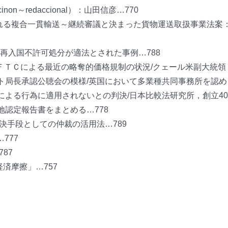
inon～redaccional）：山田信彦…770
られる複合一貫輸送～継続審議と決まった貨物運送取扱事業法案
再入国不許可処分が適法とされた事例…788
/ＦＴＣによる最近の略奪的価格規制の状況/クェール米副大統領
ト局長承認公聴会の模様/英国において多業種共同事務所を認め
による行為に適用されないとの判決/日本比較法研究所，創立4
地認定報告書をまとめる…778
決手段としての仲裁の活用法…789
777
787
済摩擦」…757