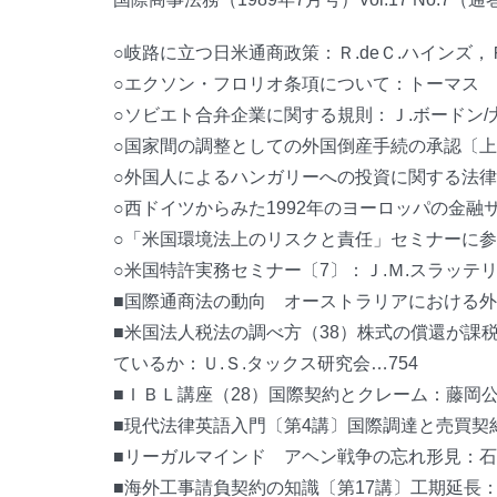
○岐路に立つ日米通商政策：Ｒ.deＣ.ハインズ，Ｒ
○エクソン・フロリオ条項について：トーマス Ｒ
○ソビエト合弁企業に関する規則：Ｊ.ボードン/
○国家間の調整としての外国倒産手続の承認〔上〕
○外国人によるハンガリーへの投資に関する法律
○西ドイツからみた1992年のヨーロッパの金融
○「米国環境法上のリスクと責任」セミナーに参
○米国特許実務セミナー〔7〕：Ｊ.Ｍ.スラッテリ
■国際通商法の動向 オーストラリアにおける外
■米国法人税法の調べ方（38）株式の償還が課
ているか：Ｕ.Ｓ.タックス研究会…754
■ＩＢＬ講座（28）国際契約とクレーム：藤岡公
■現代法律英語入門〔第4講〕国際調達と売買契約
■リーガルマインド アヘン戦争の忘れ形見：石
■海外工事請負契約の知識〔第17講〕工期延長：