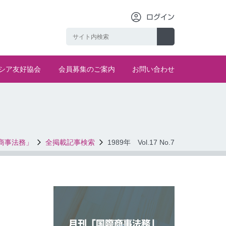
ログイン
シア友好協会
会員募集のご案内
お問い合わせ
商事法務」
全掲載記事検索
1989年 Vol.17 No.7
月刊「国際商事法務」