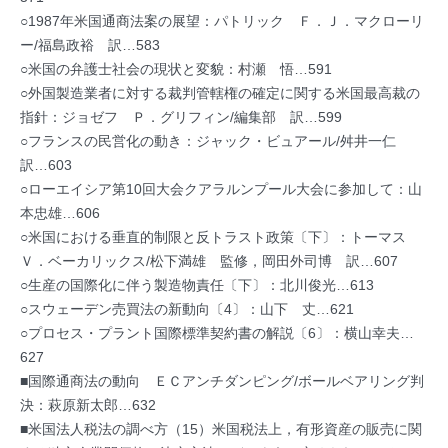
○1987年米国通商法案の展望：パトリック Ｆ．Ｊ．マクローリ
ー/福島政裕 訳…583
○米国の弁護士社会の現状と変貌：村瀬 悟…591
○外国製造業者に対する裁判管轄権の確定に関する米国最高裁の
指針：ジョゼフ Ｐ．グリフィン/編集部 訳…599
○フランスの民営化の動き：ジャック・ビュアール/舛井一仁
訳…603
○ローエイシア第10回大会クアラルンプール大会に参加して：山
本忠雄…606
○米国における垂直的制限と反トラスト政策〔下〕：トーマス
Ｖ．ベーカリックス/松下満雄 監修，岡田外司博 訳…607
○生産の国際化に伴う製造物責任〔下〕：北川俊光…613
○スウェーデン売買法の新動向〔4〕：山下 丈…621
○プロセス・プラント国際標準契約書の解説〔6〕：横山幸夫…
627
■国際通商法の動向 ＥＣアンチダンピング/ボールベアリング判
決：萩原新太郎…632
■米国法人税法の調べ方（15）米国税法上，有形資産の販売に関