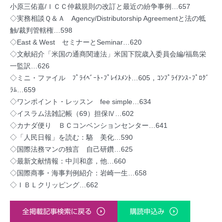
小原三佑嘉/ＩＣＣ仲裁規則の改訂と最近の紛争事例…657
◇実務相談Ｑ＆Ａ Agency/Distributorship Agreementと法の牴
触/裁判管轄権…598
◇East & West セミナーとSeminar…620
◇文献紹介「米国の通商関連法」米国下院歳入委員会編/福島栄
一監訳…626
◇ミニ・ファイル ﾌﾟﾗｲﾍﾞｰﾄ･ﾌﾟﾚｲｽﾒﾝﾄ…605，ｺﾝﾌﾟﾗｲｱﾝｽ･ﾌﾟﾛｸﾞ
ﾗﾑ…659
◇ワンポイント・レッスン fee simple…634
◇イスラム法雑記帳（69）担保Ⅳ…602
◇カナダ便り ＢＣコンベンションセンター…641
◇「人民日報」を読む：駱 美化…590
◇国際法務マンの独言 自己研鑽…625
◇最新文献情報：中川和彦，他…660
◇国際商事・海事判例紹介：岩崎一生…658
◇ＩＢＬクリッピング…662
全掲載記事検索に戻る
購読申込み