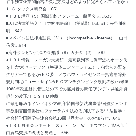
する独立企業間価格の決定方法はどのように定められているか：
Ｕ.Ｓ.タックス研究会…651
■ＩＢＬ講座（5）国際契約とクレーム：藤岡公夫…635
■現代法律英語入門〔契約用語編〕（第5講）Default：長谷川俊
明…642
■スペイン語法律用語集（31）（incompatible～inerme）：山田
信彦…644
■海外ダンピング法の豆知識（8）カナダ（2）…582
●ＩＢＬ情報 レーガン大統領，最高裁判事に保守派のボーク氏
を任命/米セマテック（半導体コンソーシアム），独禁法の壁を
クリアーできるか/ＥＣ委，ノウハウ・ライセンス一括適用除外
規則制定にゴー・サイン//ＥＣアンチダンピング規則の改正/米国
1986年改正移民管理法の下での雇用者の責任/アンデス共通外資
規則の改正/ＩＣＳＩＤ仲裁
に頭を痛めるインドネシア政府/韓国最新法務事情/日航ジャンボ
事故損害賠償訴訟のフォーラムを決める判決下さる/「法哲学・
社会哲学国際学会連合会第13回世界大会」のお知らせ…646
●ＩＢＬ月例会レポート ステフェン Ｗ．ボウマン，他/米加自
由貿易交渉の現状と見通し…656