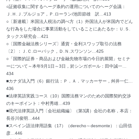
○証拠収集に関するヘーグ条約の運用についてのヘーグ会議：
Ｊ.Ｈ.Ｊ.ブルジョア，Ｐ.ローラン/池田節雄 訳…413
○〔新連載〕米国法人税法の調べ方（1）外国法人が米国内でどん
な行為をした場合に事業活動をしていることにあたるか：Ｕ.Ｓ.
タックス研究会…421
○〔国際金融法務シリーズ〕通貨・金利スワップ取引の法務
〔2〕：Ｊ.Ｃ.ローバック，Ｄ.Ｎ.スワンソン…425
○「国際的証券・商品および金融先物市場の今日的展開」セミナ
ーについて～本年9月1日～3日，於シンガポール：田中誠一…
434
■カナダ法入門（6）銀行法：Ｐ．Ａ．マッカーサー，舛井一仁…
436
■法律英語実践コース（10）国際法務マンのための国際契約交渉
のキーポイント：中村秀雄…439
■現代法律英語入門〔会社組織編〕（第3講）会社の名称，本店：
長谷川俊明…444
■スペイン語法律用語集（17）（derecho～desmonte）：山田信
彦…446