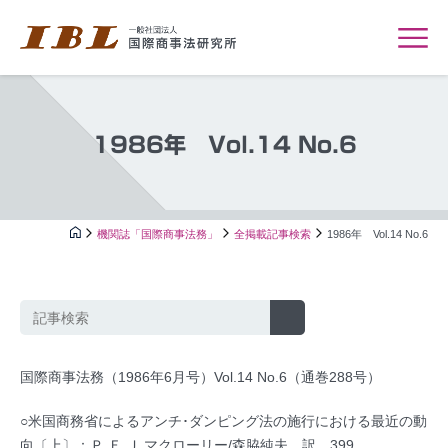
1986年 Vol.14 No.6
機関誌「国際商事法務」
全掲載記事検索
1986年 Vol.14 No.6
国際商事法務（1986年6月号）Vol.14 No.6（通巻288号）
○米国商務省によるアンチ･ダンピング法の施行における最近の動
向〔上〕：Ｐ.Ｆ.Ｊ.マクローリー/森脇純夫 訳…399