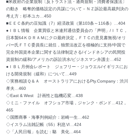
■米政府の企業規制〔反トラスト法・通商規制・消費者保護法〕
の動き 略奪的価格設定の共謀について－ＮＺ訴訟最高裁判決の
考え方：杉本ユカ…450
■ＥＥＣ条約の豆知識（7）経済政策（第103条～116条）…404
●ＩＢＬ情報 企業買収と米連邦通信委員会の「声明」/ＩＴＣ，
日本製64ＫＤＲＡＭにクロ最終決定，ＦＴＣの意見書無視/オリ
バー氏ＦＴＣ委員長に就任，独禁法改正を積極的に支持/中国で
完全外国資本企業に関する法律制定さる/インドネシアの民間投
資規制の緩和/アメリカの訴訟洪水/ビジネスマン弁護士…452
●ＩＢＬ月例会レポート ジェフリー・ジョウエル/イギリスにお
ける開発規制（緩和）について…449
◇実務相談Ｑ＆Ａ オーストラリアにおけるPty.Company：渋川
孝夫…460
◇East & West 計画性と臨機応変…438
◇ミニ・ファイル オフショア市場，ジャンク・ボンド…412，
465
◇国際商事・海事判例紹介：岩崎一生…462
◇イスラム法雑記帳（55）利息Ⅵ…424
◇「人民日報」を読む：駱 美化…464