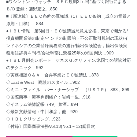
■ワシントン・ウォッチ ＳＥＣ規則3ｂ-9に基づく銀行による
Ｂ/Ｄ登録：蒲野宏之…850
■〔新連載〕ＥＥＣ条約の豆知識（1）ＥＥＣ条約（成立の背景と
原則・目標）…884
●ＩＢＬ情報 第6回日・ＥＣ独禁当局意見交換，東京で開かる/
投資顧問業法の制定/インドの制限的・不公正取引規制の現状/イ
ンドネシアの企業登録義務法の施行/輸出保険協会，輸出保険実
務用語辞典を刊行/会社幹部に懲役25年の米国判決…909
●ＩＢＬ月例会レポート ケネスＧ.グリフィン/米国での訴訟対応
のテクニック…992
◇実務相談Ｑ＆Ａ 合弁事業とＥＣ独禁法…878
◇East & West 商談のスタイル…902
◇ミニ・ファイル パートナーシップ，（ＵＳＴＲ)…883，899
◇国際商事・海事判例紹介：岩崎一生…918
◇イスラム法雑記帳（49）禁酒…894
◇最新文献情報：中川和彦，他…920
◇ＩＢＬクリッピング…923
〔付録〕国際商事法務Vol.13(No.1～12)総目次