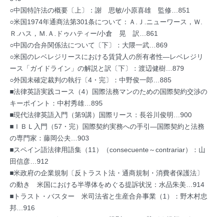
○中国特許法の概要〔上〕：謝 思敏/小原喜雄 監修…851
○米国1974年通商法第301条について：Ａ.Ｊ.ニューワース，Ｗ.
Ｒ.ハス，Ｍ.Ａ.ドゥハティー/小倉 晃 訳…861
○中国の合弁関係法について〔下〕：大隈一武…869
○米国のレベレジリースにおける賃貸人の所有者性―レベレジリ
ース「ガイドライン」の解説と訳〔下〕：渡辺健樹…879
○外国未確定裁判の執行〔4・完〕：中野俊一郎…885
■法律英語実践コース（4）国際法務マンのための国際契約交渉の
キーポイント：中村秀雄…895
■現代法律英語入門（第9講）国際リース：長谷川俊明…900
■ＩＢＬ入門（57・完）国際契約実務への手引―国際契約と法務
の専門家：藤岡公夫…903
■スペイン語法律用語集（11）（consecuente～contrariar）：山
田信彦…912
■米政府の企業規制〔反トラスト法・通商規制・消費者保護法〕
の動き 米国における半導体をめぐる提訴状況：水品朱美…914
■トラスト・バスター 米司法省と生産合弁事業（1）：野木村忠
邦…916