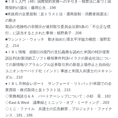
■ＩＢＬ入門（48）国際契約実務への手引き－独禁法に基づく国
際契約の届出：藤岡公夫…198
■米政府の企業規制〔反トラスト法・通商規制・消費者保護法〕
の動き
製品の危険性の非開示が連邦取引委員会法第5条の「不公正な慣
行」に該当するとされた事例：植野典子…208
■ワシントン・ウォッチ 動き始めた環太平洋協力構想：蒲野宏
之…214
●ＩＢＬ情報 総額115億円の支払義務を認めた米国の特許侵害
訴訟判決/新潟鉄工ソフト横領事件判決/イラクの新会社法につい
ての新情報/クアラルンプル証券取引所の新規上場停止と自由化/
ユニオンカーバイド社（インド）事故と米国人弁護士のスキャン
ダル…210
●ＩＢＬ月例会レポート サンフォード・リトバック/米国での企
業買収・株式取得と反トラスト法…215
◇実務相談Ｑ＆Ａ パートナーシップについて：小杉 晃…182
◇East & West 議事録とミニッツ・オブ・ミーティング…203
◇ミニ・ファイル 弁護士の広告解禁，プロジェクト・ファイナ
ンス…181，186