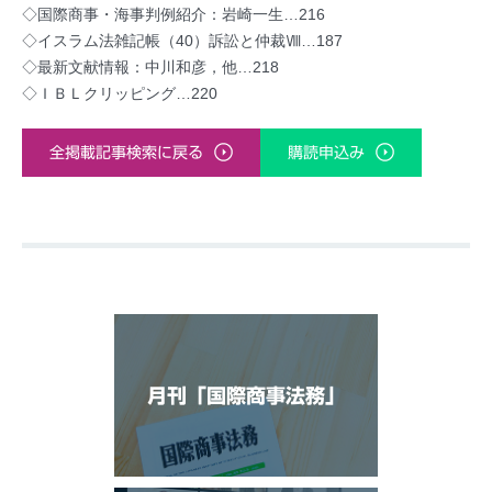
◇国際商事・海事判例紹介：岩崎一生…216
◇イスラム法雑記帳（40）訴訟と仲裁Ⅷ…187
◇最新文献情報：中川和彦，他…218
◇ＩＢＬクリッピング…220
全掲載記事検索に戻る
購読申込み
月刊「国際商事法務」