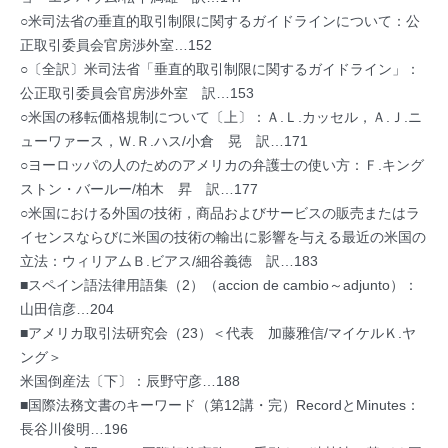
○米司法省の垂直的取引制限に関するガイドラインについて：公
正取引委員会官房渉外室…152
○〔全訳〕米司法省「垂直的取引制限に関するガイドライン」：
公正取引委員会官房渉外室 訳…153
○米国の移転価格規制について〔上〕：Ａ.Ｌ.カッセル，Ａ.Ｊ.ニ
ューワァース，Ｗ.Ｒ.ハス/小倉 晃 訳…171
○ヨーロッパの人のためのアメリカの弁護士の使い方：Ｆ.キング
ストン・バールー/柏木 昇 訳…177
○米国における外国の技術，商品およびサービスの販売またはラ
イセンスならびに米国の技術の輸出に影響を与える最近の米国の
立法：ウィリアムＢ.ビアス/細谷義徳 訳…183
■スペイン語法律用語集（2）（accion de cambio～adjunto）：
山田信彦…204
■アメリカ取引法研究会（23）＜代表 加藤雅信/マイケルＫ.ヤ
ング＞
米国倒産法〔下〕：辰野守彦…188
■国際法務文書のキーワード（第12講・完）RecordとMinutes：
長谷川俊明…196