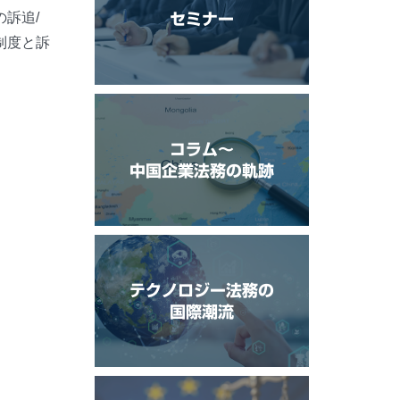
訴追/
セミナー
制度と訴
コラム〜
中国企業法務の軌跡
テクノロジー法務の
国際潮流