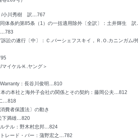
/小川秀樹 訳…767
同体条約第85条（1）の一括適用除外〔全訳〕：土井輝生 訳…
783
グ訴訟の遂行〔中〕：Ｃ.バーシェフスキイ，Ｒ.Ｏ.カニンガム/
95
/マイケルＫ.ヤング＞
arranty：長谷川俊明…810
日本の本社と海外子会社の関係とその契約：藤岡公夫…812
…818
・消費者保護法〕の動き
下満雄…820
ルテル：野木村忠邦…824
トレード・バー：蒲野宏之…782