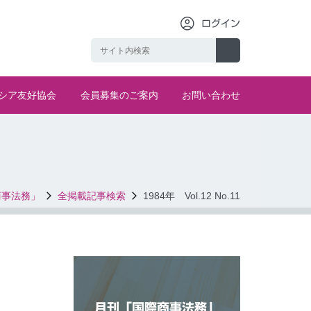
ログイン
シア友好協会
会員募集のご案内
お問い合わせ
商事法務」
全掲載記事検索
1984年 Vol.12 No.11
月刊「国際商事法務」