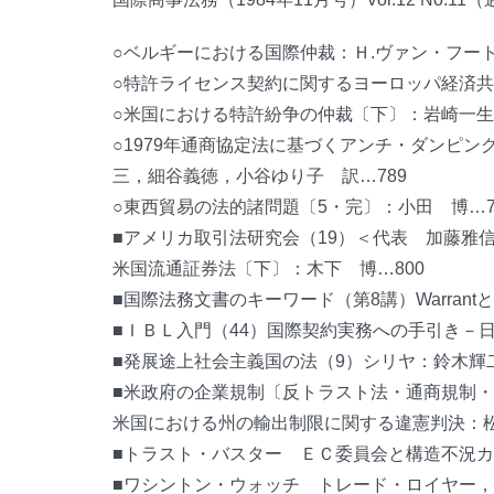
○ベルギーにおける国際仲裁：Ｈ.ヴァン・フート
○特許ライセンス契約に関するヨーロッパ経済共
○米国における特許紛争の仲裁〔下〕：岩崎一生…
○1979年通商協定法に基づくアンチ・ダンピン
三，細谷義徳，小谷ゆり子 訳…789
○東西貿易の法的諸問題〔5・完〕：小田 博…7
■アメリカ取引法研究会（19）＜代表 加藤雅信
米国流通証券法〔下〕：木下 博…800
■国際法務文書のキーワード（第8講）WarrantとW
■ＩＢＬ入門（44）国際契約実務への手引き－
■発展途上社会主義国の法（9）シリヤ：鈴木輝二
■米政府の企業規制〔反トラスト法・通商規制
米国における州の輸出制限に関する違憲判決：松
■トラスト・バスター ＥＣ委員会と構造不況カ
■ワシントン・ウォッチ トレード・ロイヤー，