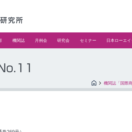
容
機関誌
月例会
研究会
セミナー
日本ローエイ
No.11
機関誌「国際
（通巻269号）