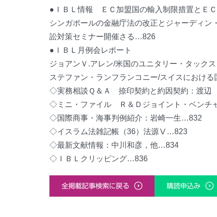
●ＩＢＬ情報 ＥＣ加盟国の輸入制限措置とＥＣ
シンガポールの金融庁法の改正とジャーディン・
訟対策セミナー開催さる…826
●ＩＢＬ月例会レポート
ジョアンＶ.アレン/米国のユニタリー・タックス
ステファン・ランフランコニー/スイスにおける
◇実務相談Ｑ＆Ａ 捺印契約と約因契約：渡辺 
◇ミニ・ファイル Ｒ＆Ｄジョイント・ベンチャー
◇国際商事・海事判例紹介：岩崎一生…832
◇イスラム法雑記帳（36）法源Ⅴ…823
◇最新文献情報：中川和彦，他…834
◇ＩＢＬクリッピング…836
全掲載記事検索に戻る
購読申込み