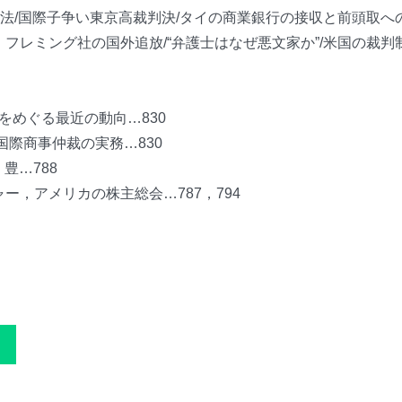
法/国際子争い東京高裁判決/タイの商業銀行の接収と前頭取への
フレミング社の国外追放/“弁護士はなぜ悪文家か”/米国の裁判
をめぐる最近の動向…830
国際商事仲裁の実務…830
豊…788
，アメリカの株主総会…787，794